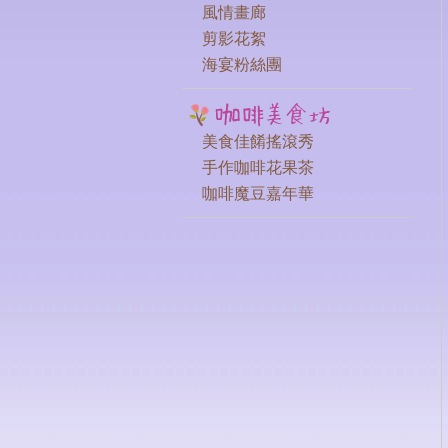
風情畫廊
剪影花絮
海宴粉絲團
美食佳餚搖滾秀
手作咖啡花果茶
咖啡魔豆嘉年華