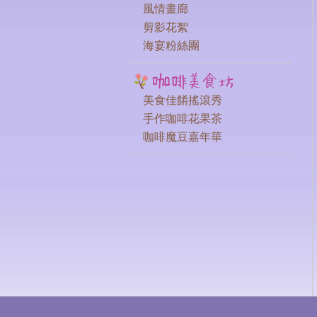
風情畫廊
剪影花絮
海宴粉絲團
美食佳餚搖滾秀
手作咖啡花果茶
咖啡魔豆嘉年華