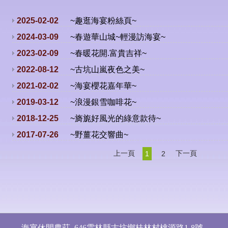
2025-02-02
~趣逛海宴粉絲頁~
2024-03-09
~春遊華山城~輕漫訪海宴~
2023-02-09
~春暖花開.富貴吉祥~
2022-08-12
~古坑山嵐夜色之美~
2021-02-02
~海宴櫻花嘉年華~
2019-03-12
~浪漫銀雪咖啡花~
2018-12-25
~旖旎好風光的綠意款待~
2017-07-26
~野薑花交響曲~
上一頁
下一頁
1
2
海宴休閒農莊
646
雲林縣古坑鄉桂林村桃源路1-8號